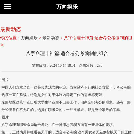
万向娱乐
最新动态
你的位置：
万向娱乐
>
最新动态
> 八字命理十神篇:适合考公考编制的组
合
八字命理十神篇:适合考公考编制的组合
发布日期：2024-10-14 18:51 点击次数：235
图片
中国人都喜欢当官，这是传统观念的积淀。当前经济下行的社会背景下，考公考编
热度一直在延续，特别是女性对于体制内稳定工作的需求感更强。
东部地区这几年还出现大学生毕业后不出去工作，宅家全职考公的现象。还有一部
分经济条件不允许的，选择在职考公的，一旦被录取，那是整个家族的荣幸。
图片
八字命理看哪些命局适合考公，在十神用忌强弱方面有一些具体的要求。
第一，正财为用神旺透在天干的，适合考公考编:这个男女命无差别都以天干的正财