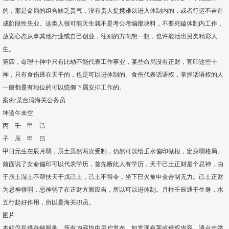
的，那是命局的组合缺乏贵气，没有贵人提携难以进入体制内的，或者行运不吉造
成阶段性失业。这类人很可能天生就不是考公考编那块料，不要死磕体制内工作，
放宽心态从事其他行业或自己创业，往别的方向想一想，也许能活出另类精彩人
生。
第四，命理十神中只有比劫不能代表工作事业，某些命局没有正财，官印这些十
神，只有食伤透在天干的，也是可以进体制的。食伤代表话语权，掌握话语权的人
一般都是有地位的可以统御下属安排工作的。
案例:某台湾海关公务员
坤造午未空
丙 壬 甲 己
子 辰 申 巳
甲日元生在辰月弱，辰土虽然两次受制，仍然可以给壬水偏印做根，定身弱格局。
前面说了女命偏印可以代表学历，首先断此人有学历，天干己土正财是个忌神，由
于辰土湿土不帮扶天干戊己土，己土不得令，坐下巳火被申金合制无力。己土正财
为忌神很弱，忌神弱了在正财方面应吉，所以可以进体制。月柱壬辰通干生身，水
五行起好作用，所以是海关职员。
图片
本站仅提供存储服务，所有内容均由用户发布，如发现有害或侵权内容，请点击举